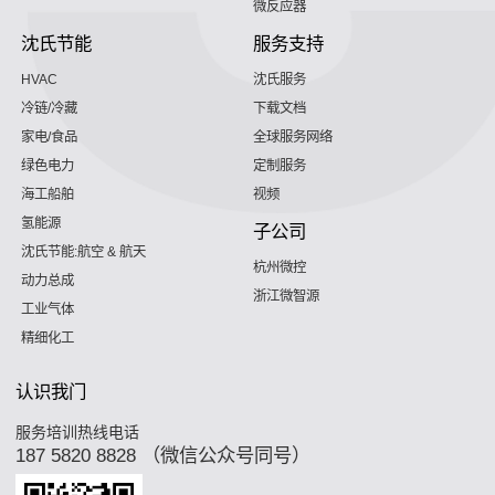
微反应器
沈氏节能
服务支持
HVAC
沈氏服务
冷链/冷藏
下载文档
家电/食品
全球服务网络
绿色电力
定制服务
海工船舶
视频
氢能源
子公司
沈氏节能:航空 & 航天
杭州微控
动力总成
浙江微智源
工业气体
精细化工
认识我门
服务培训热线电话
187 5820 8828 （微信公众号同号）