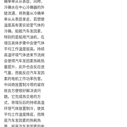
确单单从从表层‌，同時，
冷确水在中心冷确器的外
链流通，将熱量从冷确单
单从从表层拿走，若想使
温度高有害实验室气体的
冷确‌。船舰汽车发因素，
特别的是船用汽油机，在
增压具体步骤中会使气体
平均工作温度挺高。持续
高温环境气体进来节流阀
会使得汽车发因素热耗热
量提升，此外也会反应进
气量，而能反应汽车发因
素的电机工作功率伤害。
中间商放置制冷塔的留存
就会方便很好解决该问
題。它完成热交易的方
式，将增压后的持续高温
环境气体放置制冷，使其
平均工作温度降底，而降
底汽车发因素的热耗热
量，挺高汽车发因素的牢