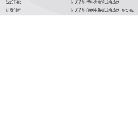
沈氏节能
沈氏节能:塑料壳盘管式换热器
研发创新
沈氏节能:印刷电路板式换热器（PCHE）
新闻媒体
板翅式换热器（PFHE）
沈氏节能
板壳换热器
微反应器
沈氏节能
服务支持
HVAC
沈氏服务
冷链/冷藏
下载文档
家电/食品
全球服务网络
绿色电力
定制服务
海工船舶
视频
氢能源
子公司
航空 & 航天
杭州微控
动力总成
浙江微智源
工业气体
精细化工